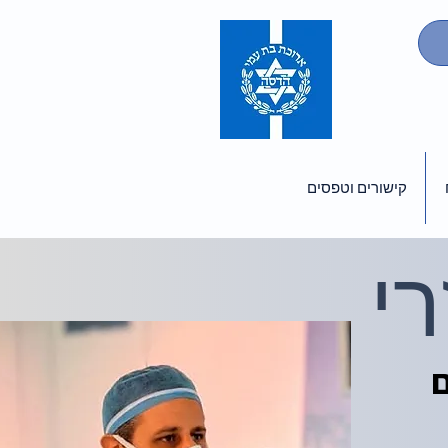
קישורים וטפסים
י
ם