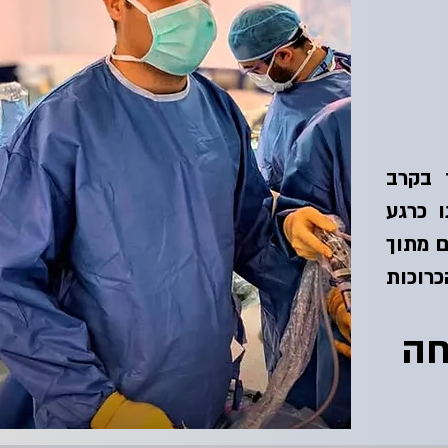
 בקרב
ו כרגע
ם מתוך
כרוכות
חה