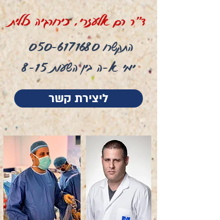
ד"ר רם אלעזרי, כירורגיה כללית
התקשרו
050-6171680
ימי א-ה בין השעות 8-15
ליצירת קשר