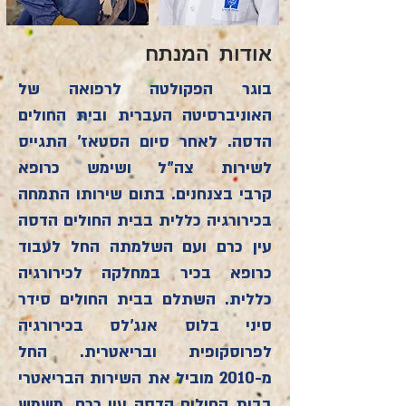
אודות המנתח
בוגר הפקולטה לרפואה של
האוניברסיטה העברית ובית החולים
הדסה. לאחר סיום הסטאז' התגייס
לשירות צה"ל ושימש כרופא
קרבי בצנחנים. בתום שירותו התמחה
בכירורגיה כללית בבית החולים הדסה
עין כרם ועם השלמתה החל לעבוד
כרופא בכיר במחלקה לכירורגיה
כללית. השתלם בבית החולים סידר
סיני בלוס אנג'לס בכירורגיה
לפרוסקופית ובריאטרית. החל
מ-2010 מוביל את השירות הבריאטרי
בבית החולים הדסה עין כרם. משמש